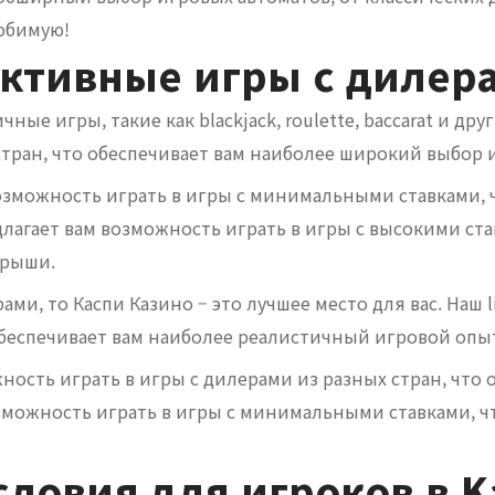
юбимую!
рактивные игры с дилер
ные игры, такие как blackjack, roulette, baccarat и друг
тран, что обеспечивает вам наиболее широкий выбор и
 возможность играть в игры с минимальными ставками, 
длагает вам возможность играть в игры с высокими ста
грыши.
и, то Каспи Казино – это лучшее место для вас. Наш l
обеспечивает вам наиболее реалистичный игровой опы
ожность играть в игры с дилерами из разных стран, чт
возможность играть в игры с минимальными ставками, ч
ловия для игроков в Ka