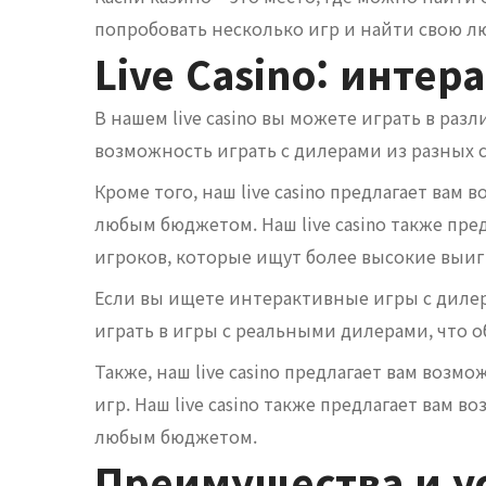
попробовать несколько игр и найти свою л
Live Casino: инте
В нашем live casino вы можете играть в различ
возможность играть с дилерами из разных с
Кроме того, наш live casino предлагает вам
любым бюджетом. Наш live casino также пре
игроков, которые ищут более высокие выи
Если вы ищете интерактивные игры с дилерам
играть в игры с реальными дилерами, что 
Также, наш live casino предлагает вам возм
игр. Наш live casino также предлагает вам 
любым бюджетом.
Преимущества и ус