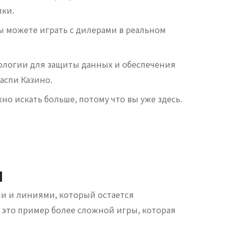
ики.
. Вы можете играть с дилерами в реальном
нологии для защиты данных и обеспечения
аспи Казино.
жно искать больше, потому что вы уже здесь.
и
ами и линиями, который остается
– это пример более сложной игры, которая