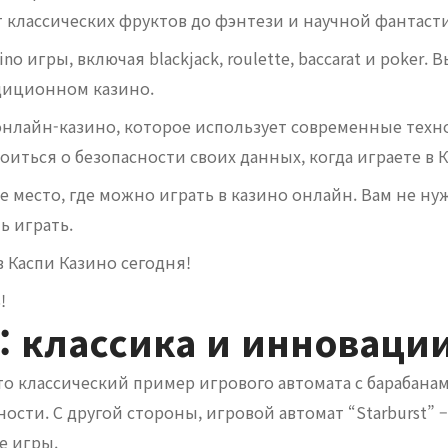
т классических фруктов до фэнтези и научной фантаст
ino игры, включая blackjack, roulette, baccarat и poker
адиционном казино.
 онлайн-казино, которое использует современные тех
оиться о безопасности своих данных, когда играете в К
е место, где можно играть в казино онлайн. Вам не ну
ь играть.
в Каспи Казино сегодня!
!
: классика и инноваци
 это классический пример игрового автомата с барабан
ости. С другой стороны, игровой автомат “Starburst” 
е игры.