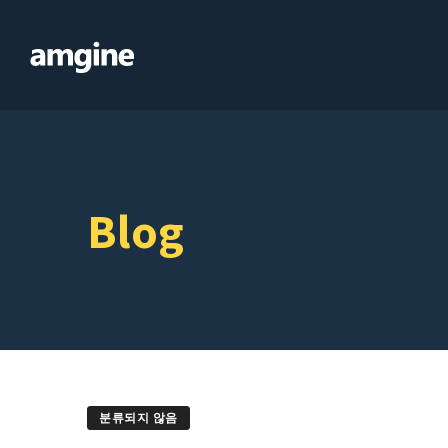
Blog
분류되지 않음