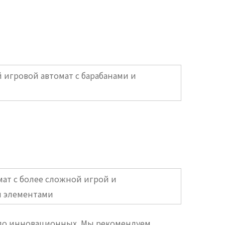
 игровой автомат с барабанами и
ат с более сложной игрой и
 элементами
х до инновационных. Мы рекомендуем