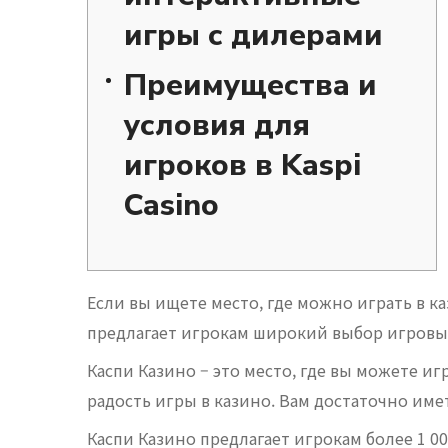
игры с дилерами
Преимущества и
условия для
игроков в Kaspi
Casino
Если вы ищете место, где можно играть в к
предлагает игрокам широкий выбор игровых а
Каспи Казино – это место, где вы можете и
радость игры в казино. Вам достаточно име
Каспи Казино предлагает игрокам более 1 0