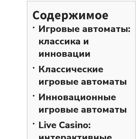
Содержимое
Игровые автоматы:
классика и
инновации
Классические
игровые автоматы
Инновационные
игровые автоматы
Live Casino:
интерактивные