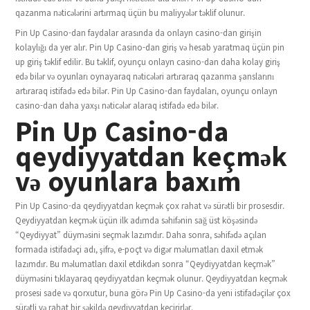
qazanma nəticələrini artırmaq üçün bu maliyyələr təklif olunur.
Pin Up Casino-dan faydalar arasında da onlayn casino-dan girişin
kolaylığı da yer alır. Pin Up Casino-dan giriş və hesab yaratmaq üçün pin
up giriş təklif edilir. Bu təklif, oyunçu onlayn casino-dan daha kolay giriş
edə bilər və oyunları oynayaraq nəticələri artıraraq qazanma şanslarını
artıraraq istifadə edə bilər. Pin Up Casino-dan faydaları, oyunçu onlayn
casino-dan daha yaxşı nəticələr alaraq istifadə edə bilər.
Pin Up Casino-da
qeydiyyatdan keçmək
və oyunlara baxım
Pin Up Casino-da qeydiyyatdan keçmək çox rahat və sürətli bir prosesdir.
Qeydiyyatdan keçmək üçün ilk adımda səhifənin sağ üst köşəsində
“Qeydiyyat” düyməsini seçmək lazımdır. Daha sonra, səhifədə açılan
formada istifadəçi adı, şifrə, e-poçt və digər məlumatları daxil etmək
lazımdır. Bu məlumatları daxil etdikdən sonra “Qeydiyyatdan keçmək”
düyməsini tıklayaraq qeydiyyatdan keçmək olunur. Qeydiyyatdan keçmək
prosesi sade və qorxutur, buna görə Pin Up Casino-da yeni istifadəçilər çox
sürətli və rahat bir şəkildə qeydiyyatdan keçirirlər.