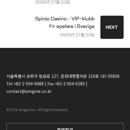
2026년 07월 03일
Spinjo Casino – VIP-klubb
för spelare i Sverige
NEXT
2026년 07월 03일
서울특별시 송파구 법원로 127, 문정대명벨리온 310호 (우) 05836
Tel +82-2-554-0088
|
Fax +82-2-554-0280
|
contact@amgine.co.kr
©2026 Amgine Inc. All Rights Reserved.
문의하기