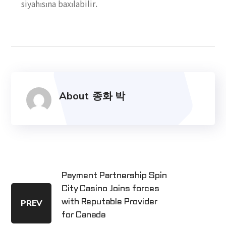
siyahısına baxılabilir.
About
종화 박
Payment Partnership Spin
City Casino Joins forces
with Reputable Provider
PREV
for Canada