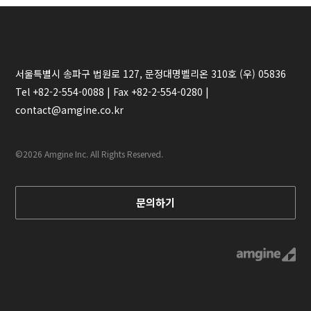
서울특별시 송파구 법원로 127, 문정대명벨리온 310호 (우) 05836
Tel +82-2-554-0088
|
Fax +82-2-554-0280
|
contact@amgine.co.kr
©2026 Amgine Inc. All Rights Reserved.
문의하기