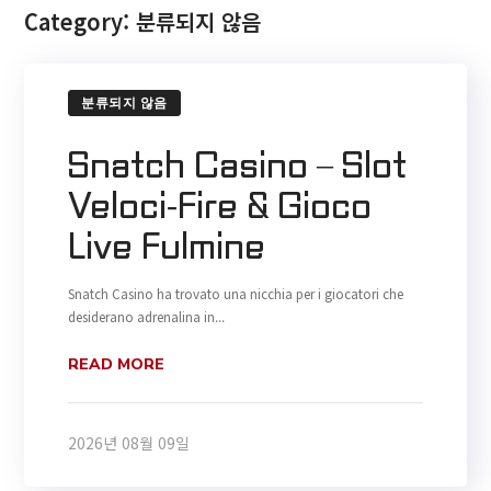
Category: 분류되지 않음
분류되지 않음
Snatch Casino – Slot
Veloci‑Fire & Gioco
Live Fulmine
Snatch Casino ha trovato una nicchia per i giocatori che
desiderano adrenalina in...
READ MORE
2026년 08월 09일