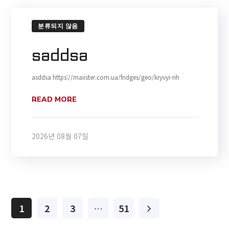
분류되지 않음
saddsa
asddsa https://maiister.com.ua/fridges/geo/kryvyi-rih
READ MORE
2026년 08월 07일
1
2
3
…
51