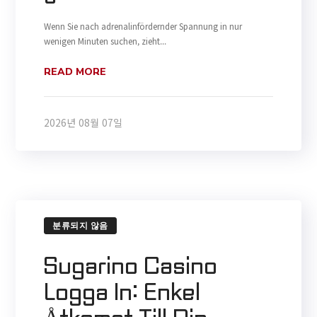
Wenn Sie nach adrenalinfördernder Spannung in nur
wenigen Minuten suchen, zieht...
READ MORE
2026년 08월 07일
분류되지 않음
Sugarino Casino
Logga In: Enkel