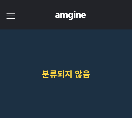
분류되지 않음